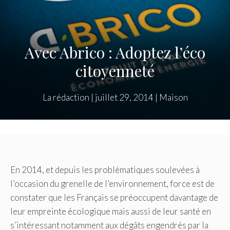
Avec Abrico : Adoptez l’éco
citoyenneté
La rédaction
|
juillet 29, 2014
|
Maison
En 2014, et depuis les problématiques soulevées à
l’occasion du grenelle de l’environnement, force est de
constater que les Français se préoccupent davantage de
leur empreinte écologique mais aussi de leur santé en
s’intéressant notamment aux dégâts engendrés par la