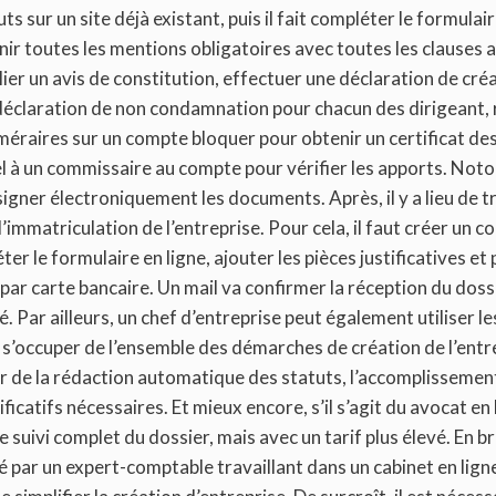
s sur un site déjà existant, puis il fait compléter le formula
nir toutes les mentions obligatoires avec toutes les clauses 
ublier un avis de constitution, effectuer une déclaration de cr
déclaration de non condamnation pour chacun des dirigeant, 
méraires sur un compte bloquer pour obtenir un certificat de
pel à un commissaire au compte pour vérifier les apports. Noto
signer électroniquement les documents. Après, il y a lieu de 
immatriculation de l’entreprise. Pour cela, il faut créer un co
er le formulaire en ligne, ajouter les pièces justificatives et 
par carte bancaire. Un mail va confirmer la réception du dossie
é. Par ailleurs, un chef d’entreprise peut également utiliser l
à s’occuper de l’ensemble des démarches de création de l’entrep
r de la rédaction automatique des statuts, l’accomplissement
tificatifs nécessaires. Et mieux encore, s’il s’agit du avocat en 
le suivi complet du dossier, mais avec un tarif plus élevé. En bre
par un expert-comptable travaillant dans un cabinet en ligne