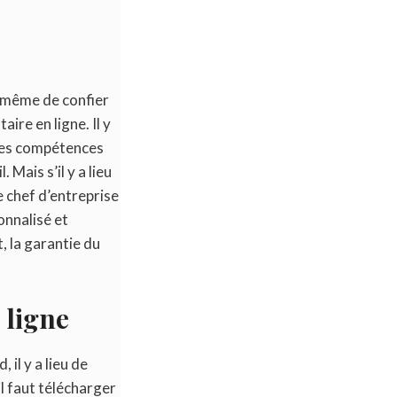
i-même de confier
ire en ligne. Il y
r des compétences
Mais s’il y a lieu
le chef d’entreprise
onnalisé et
, la garantie du
 ligne
 il y a lieu de
il faut télécharger