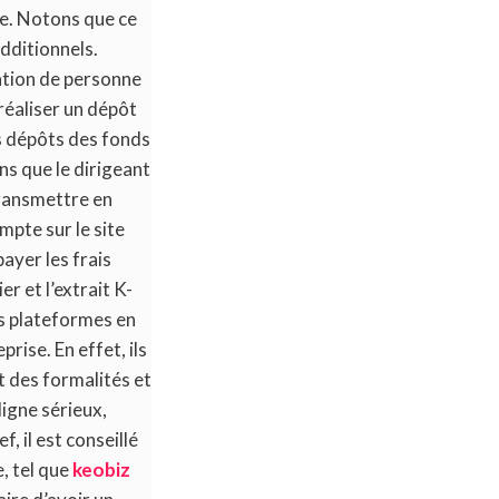
ire. Notons que ce
additionnels.
éation de personne
réaliser un dépôt
s dépôts des fonds
ns que le dirigeant
transmettre en
mpte sur le site
payer les frais
r et l’extrait K-
es plateformes en
rise. En effet, ils
 des formalités et
ligne sérieux,
f, il est conseillé
, tel que
keobiz