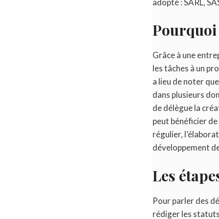
adopté : SARL, SAS
Pourquoi 
Grâce à une entrep
les tâches à un pr
a lieu de noter qu
dans plusieurs dom
de délègue la créat
peut bénéficier de
régulier, l’élabor
développement d
Les étape
Pour parler des dém
rédiger les statuts